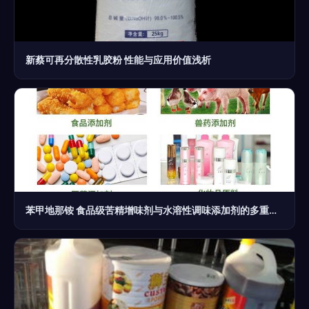
新蔡可再分散性乳胶粉 性能与应用价值浅析
苯甲地那铵 食品级苦精增味剂与水溶性调味添加剂的多重应用探析