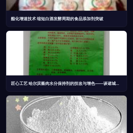
酯化增速技术 缩短白酒发酵周期的食品添加剂突破
匠心工艺 哈尔滨酱肉水分保持剂的技改与增色——谈诸城锐锋食品新助力